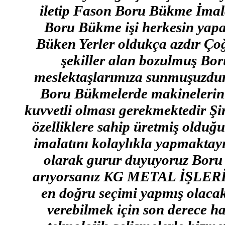
iletip Fason Boru Bükme İmalat
Boru Bükme işi herkesin yapa
Büken Yerler oldukça azdır Ço
şekiller alan bozulmuş Boru
meslektaşlarımıza sunmuşuzdur 
Boru Bükmelerde makinelerin
kuvvetli olması gerekmektedir Şi
özelliklere sahip üretmiş oldu
imalatını kolaylıkla yapmaktayı
olarak gurur duyuyoruz Boru bü
arıyorsanız KG METAL İŞLERİ B
en doğru seçimi yapmış olacaks
verebilmek için son derece ha