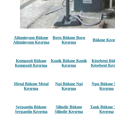
Alüminyum Bükme
Boru Bükme Boru
Bükme Kıvı
Alüminyum Kıvırma
Kıvırma
Kompozit Bükme
Konik Bükme Konik
Köşebent B
Kompozit Kıvırma
Kıvırma
Köşebent Kıv
Metal Bükme Metal
Npi Bükme Npi
Npu Bükme 
Kıvırma
Kıvırma
Kıvırma
Serpantin Bükme
Silindir Bükme
Tank Bükme 
Serpantin Kıvırma
Silindir Kıvırma
Kıvırma