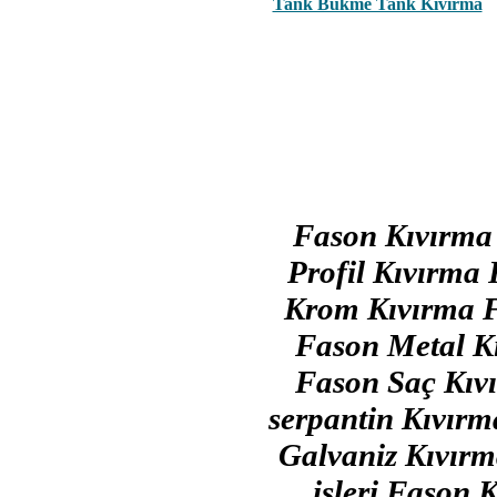
Tank Bükme Tank Kıvırma
Fason Kıvırma
Profil Kıvırma
Krom Kıvırma 
Fason Metal K
Fason Saç Kıv
serpantin Kıvır
Galvaniz Kıvır
işleri Fason 