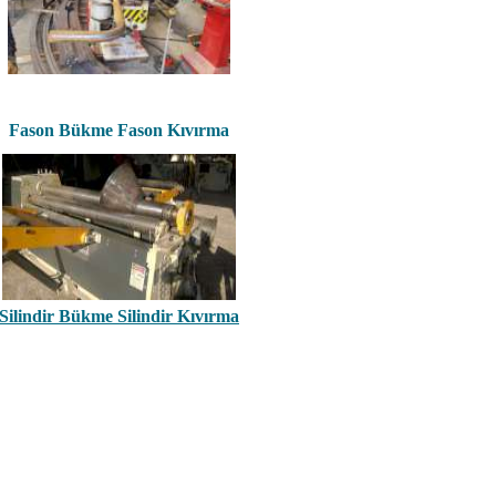
Fason
Bükme Fason Kıvırma
Silindir Bükme Silindir Kıvırma