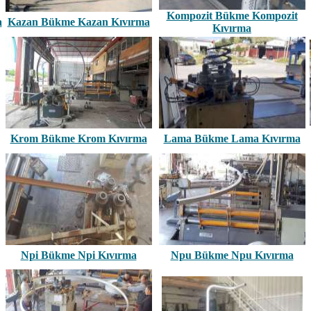
Kompozit Bükme Kompozit
a
Kazan Bükme Kazan Kıvırma
Kıvırma
Krom Bükme Krom Kıvırma
Lama Bükme Lama Kıvırma
Npi Bükme Npi Kıvırma
Npu Bükme Npu Kıvırma