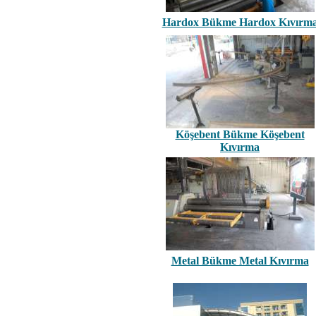
Hardox Bükme Hardox Kıvırm
Köşebent Bükme Köşebent
Kıvırma
Metal Bükme Metal Kıvırma