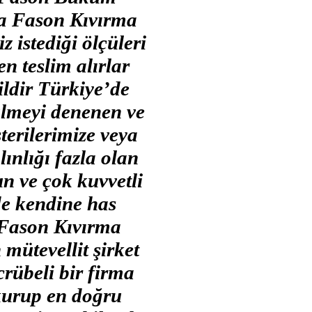
ma Fason Kıvırma
z istediği ölçüleri
n teslim alırlar
ildir Türkiye’de
lmeyi denenen ve
terilerimize veya
nlığı fazla olan
n ve çok kuvvetli
de kendine has
e Fason Kıvırma
mütevellit şirket
crübeli bir firma
 kurup en doğru