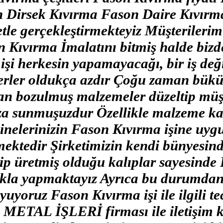
n Dirsek Kıvırma Fason Daire Kıvır
tle gerçekleştirmekteyiz Müşterilerimi
on Kıvırma İmalatını bitmiş halde bizde
şi herkesin yapamayacağı, bir iş değ
erler oldukça azdır Çoğu zaman bükü
alan bozulmuş malzemeler düzeltip müş
za sunmuşuzdur Özellikle malzeme kalı
elerinizin Fason Kıvırma işine uygu
ektedir Şirketimizin kendi bünyesin
hip üretmiş olduğu kalıplar sayesind
ıkla yapmaktayız Ayrıca bu durumdan 
uyoruz Fason Kıvırma işi ile ilgili te
 METAL İŞLERİ firması ile iletişim