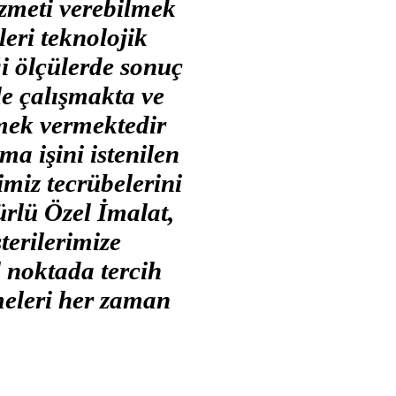
izmeti verebilmek
eri teknolojik
ği ölçülerde sonuç
le çalışmakta ve
mek vermektedir
ma işini istenilen
miz tecrübelerini
rlü Özel İmalat,
terilerimize
l noktada tercih
şmeleri her zaman