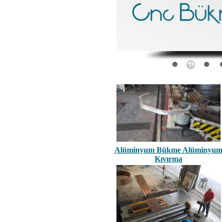
Alüminyum Bükme Alüminyu
Kıvırma