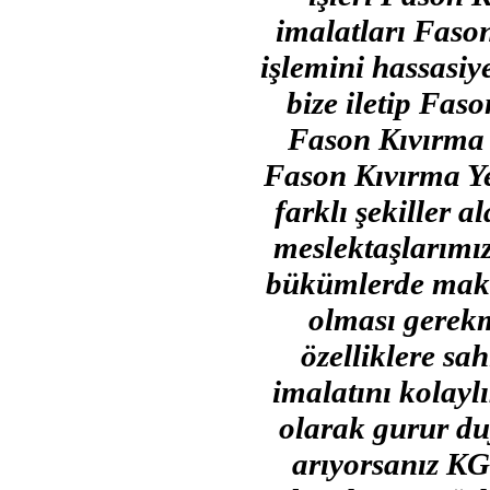
imalatları Faso
işlemini hassasiye
bize iletip Fas
Fason Kıvırma i
Fason Kıvırma Y
farklı şekiller 
meslektaşlarımı
bükümlerde makin
olması gerekm
özelliklere sa
imalatını kolayl
olarak gurur duy
arıyorsanız KG