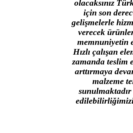
olacaksınız Türk
için son dere
gelişmelerle hizm
verecek ürünler
memnuniyetin e
Hızlı çalışan ele
zamanda teslim e
arttırmaya deva
malzeme tem
sunulmaktadır M
edilebilirliğimi