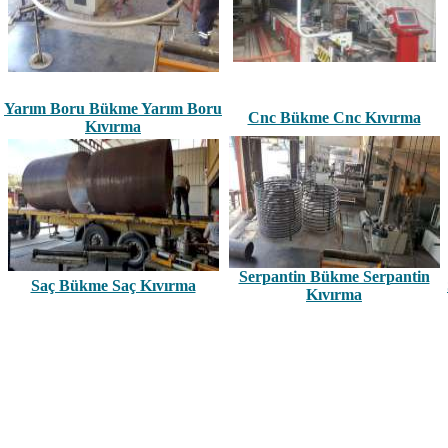
Yarım Boru Bükme Yarım Boru
Cnc Bükme Cnc Kıvırma
Kıvırma
Serpantin Bükme Serpantin
Saç Bükme Saç Kıvırma
Kıvırma