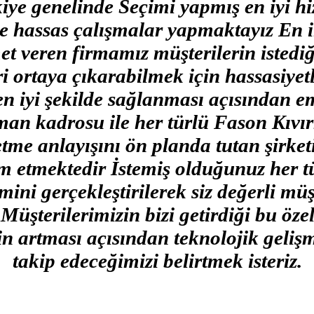
iye genelinde Seçimi yapmış en iyi h
ce hassas çalışmalar yapmaktayız En il
et veren firmamız müşterilerin istedi
i ortaya çıkarabilmek için hassasiyet
n iyi şekilde sağlanması açısından e
man kadrosu ile her türlü Fason Kıvır
tme anlayışını ön planda tutan şirketi
m etmektedir İstemiş olduğunuz her tü
ini gerçekleştirilerek siz değerli müş
üşterilerimizin bizi getirdiği bu öze
zin artması açısından teknolojik geli
takip edeceğimizi belirtmek isteriz.