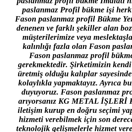
paslanmaz profil bükme İmalatı nı
paslanmaz Profil bükme işi herk
Fason paslanmaz profil Bükme Yer
denenen ve farklı şekiller alan bo
müşterilerimize veya meslektaşl
kalınlığı fazla olan Fason pasl
Fason paslanmaz profil bükme 
gerekmektedir. Şirketimizin kendi
üretmiş olduğu kalıplar sayesind
kolaylıkla yapmaktayız. Ayrıca b
duyuyoruz. Fason paslanmaz profil
arıyorsanız KG METAL İŞLERİ Fa
iletişim kurup en doğru seçimi ya
hizmeti verebilmek için son derec
teknolojik gelişmelerle hizmet ver