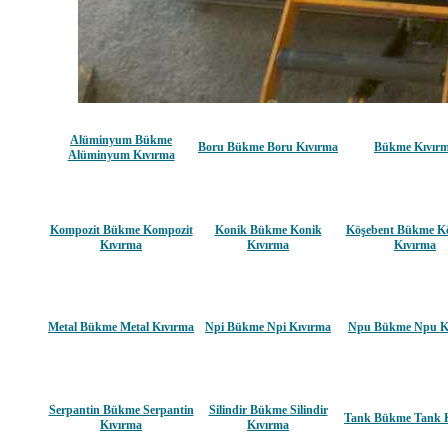
Alüminyum Bükme
Boru Bükme Boru Kıvırma
Bükme Kıvır
Alüminyum Kıvırma
Kompozit Bükme Kompozit
Konik Bükme Konik
Köşebent Bükme K
Kıvırma
Kıvırma
Kıvırma
Metal Bükme Metal Kıvırma
Npi Bükme Npi Kıvırma
Npu Bükme Npu K
Serpantin Bükme Serpantin
Silindir Bükme Silindir
Tank Bükme Tank 
Kıvırma
Kıvırma