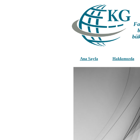
Fa
b
bük
Ana Sayfa
Hakkımızda