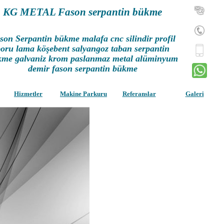
KG METAL Fason serpantin bükme
son Serpantin bükme malafa cnc silindir profil
oru lama köşebent salyangoz taban serpantin
me galvaniz krom paslanmaz metal alüminyum
demir fason serpantin bükme
Hizmetler
Makine Parkuru
Referanslar
Galeri