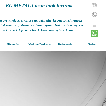
KG METAL Fason tank kıvırma
son tank kıvırma cnc silindir krom paslanmaz
tal demir galvaniz alüminyum buhar basınç su
akaryakıt fason tank kıvırma işleri İzmir
Hizmetler
Makine Parkuru
Referanslar
Galeri