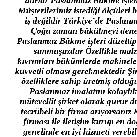
alırlar Paslanmaz Bükme işlemi
Müşterilerimiz istediği ölçüleri 
iş değildir Türkiye’de Paslan
Çoğu zaman bükülmeyi denene
Paslanmaz Bükme işleri düzeltip
sunmuşuzdur Özellikle malz
kıvrımları bükümlerde makinel
kuvvetli olması gerekmektedir Şi
özelliklere sahip üretmiş oldu
Paslanmaz imalatını kolaylı
mütevellit şirket olarak gurur 
tecrübeli bir firma arıyorsa
firması ile iletişim kurup en d
genelinde en iyi hizmeti verebi