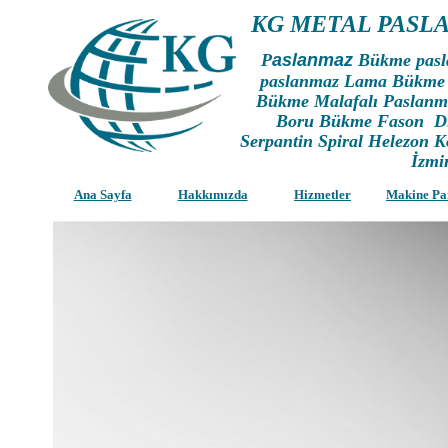
KG METAL PASL
P
aslanmaz
Bükme pasl
paslanmaz Lama Bükme 
Bükme Malafalı Paslan
Boru Bükme Fason Di
Serpantin Spiral Helezon 
İzmi
Ana Sayfa
Hakkımızda
Hizmetler
Makine Pa