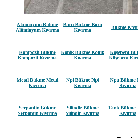
Alüminyum Bükme
Boru Bükme Boru
Bükme Kıvı
Alüminyum Kıvırma
Kıvırma
Kompozit Bükme
Konik Bükme Konik
Köşebent B
Kompozit Kıvırma
Kıvırma
Köşebent Kıv
Metal Bükme Metal
Npi Bükme Npi
Npu Bükme 
Kıvırma
Kıvırma
Kıvırma
Serpantin Bükme
Silindir Bükme
Tank Bükme 
Serpantin Kıvırma
Silindir Kıvırma
Kıvırma