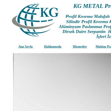
KG METAL Pro
P
rofil Kıvırma Malafal
Silindir Profil Kıvırma
Alüminyum Paslanmaz Profi
Dirsek Daire Serpantin H
İşleri İ
Ana Sayfa
Hakkımızda
Hizmetler
Makine Pa