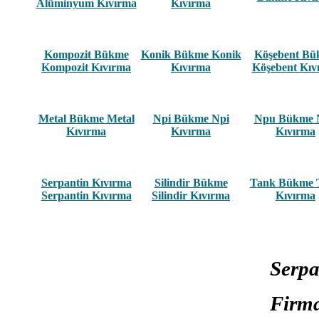
Alüminyum Kıvırma
Kıvırma
Kompozit Bükme
Konik Bükme Konik
Köşebent B
Kompozit Kıvırma
Kıvırma
Köşebent Kıv
Metal Bükme Metal
Npi Bükme Npi
Npu Bükme 
Kıvırma
Kıvırma
Kıvırma
Serpantin Kıvırma
Silindir Bükme
Tank Bükme 
Serpantin Kıvırma
Silindir Kıvırma
Kıvırma
Serpa
Firma